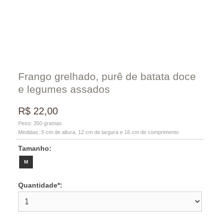
Frango grelhado, purê de batata doce
e legumes assados
R$
22,00
Peso:
350
gramas
Medidas:
5
cm de altura,
12
cm de largura e
16
cm de comprimento
Tamanho:
M
Quantidade*: