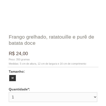
Frango grelhado, ratatouille e purê de
batata doce
R$
24,00
Peso:
350
gramas
Medidas:
5
cm de altura,
12
cm de largura e
16
cm de comprimento
Tamanho:
M
Quantidade*: